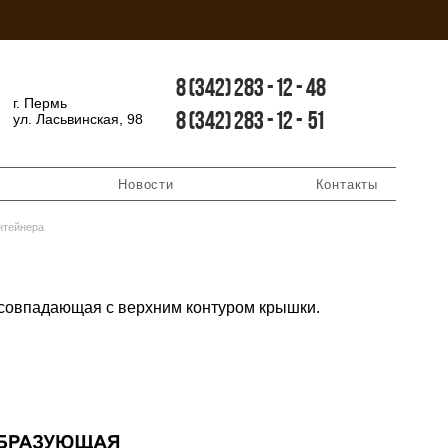
8
(342)
283
-
12
-
48
г. Пермь
8
(342)
283
-
12
-
51
ул. Ласьвинская, 98
Новости
Контакты
нтейнера
совпадающая с верхним контуром крышки.