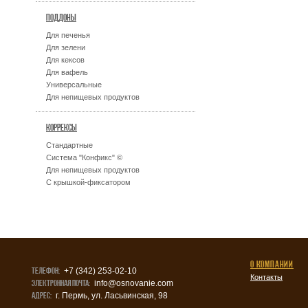
ПОДДОНЫ
Для печенья
Для зелени
Для кексов
Для вафель
Универсальные
Для непищевых продуктов
КОРРЕКСЫ
Стандартные
Система "Конфикс" ©
Для непищевых продуктов
С крышкой-фиксатором
О КОМПАНИИ
Телефон:
+7 (342) 253-02-10
Контакты
Электронная почта:
info@osnovanie.com
Адрес:
г. Пермь, ул. Ласьвинская, 98