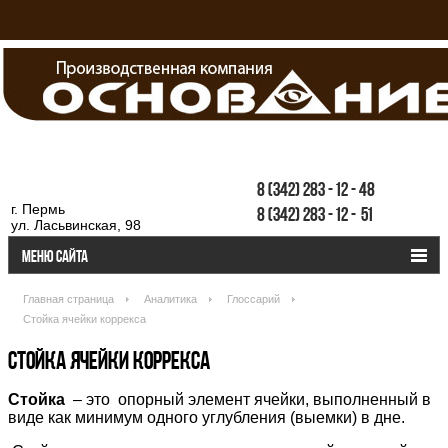
8
(342)
283
-
12
-
48
г. Пермь
8
(342)
283
-
12
-
51
ул. Ласьвинская, 98
Меню сайта
Главная страница
Аналитика
Глоссарий
Стойка ячейки коррекса
СТОЙКА ЯЧЕЙКИ КОРРЕКСА
Стойка
– это
опорный элемент ячейки, выполненный в
виде как минимум одного углубления (выемки) в дне.