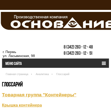
8
(342)
283
-
12
-
48
г. Пермь
8
(342)
283
-
12
-
51
ул. Ласьвинская, 98
Меню сайта
Главная страница
Аналитика
Глоссарий
ГЛОССАРИЙ
Товарная группа "Контейнеры"
Крышка контейнера