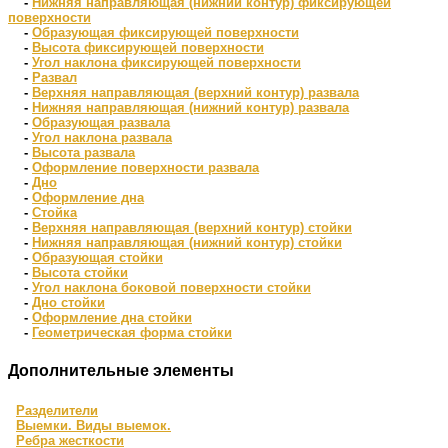
-
Нижняя направляющая (нижний контур) фиксирующей
поверхности
-
Образующая фиксирующей поверхности
-
Высота фиксирующей поверхности
-
Угол наклона фиксирующей поверхности
-
Развал
-
Верхняя направляющая (верхний контур) развала
-
Нижняя направляющая (нижний контур) развала
-
Образующая развала
-
Угол наклона развала
-
Высота развала
-
Оформление поверхности развала
-
Дно
-
Оформление дна
-
Стойка
-
Верхняя направляющая (верхний контур) стойки
-
Нижняя направляющая (нижний контур) стойки
-
Образующая стойки
-
Высота стойки
-
Угол наклона боковой поверхности стойки
-
Дно стойки
-
Оформление дна стойки
-
Геометрическая форма стойки
Дополнительные элементы
Разделители
Выемки. Виды выемок.
Ребра жесткости