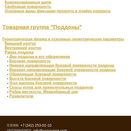
Компенсационные щели
Свободная поверхность
Основные виды фиксации продукта в ячейке коррекса
Товарная группа "Поддоны"
Геометрическая форма и основные геометрические параметры
Внешний контур
Внутренний контур
Рамка поддона
-
Дно поддона и его оформление
-
Боковая поверхность
-
Нижняя направляющая боковой поверхности поддона
-
Верхняя направляющая боковой поверхности поддона
-
Образующая боковой поверхности
-
Высота боковой поверхности
-
Угол наклона боковой поверхности
-
Скосы углов для прямоугольных поддонов
-
Ребра жесткости. Межреберный шаг
-
Разделители
Телефон:
+7 (342) 253-02-10
Электронная почта:
info@osnovanie.com